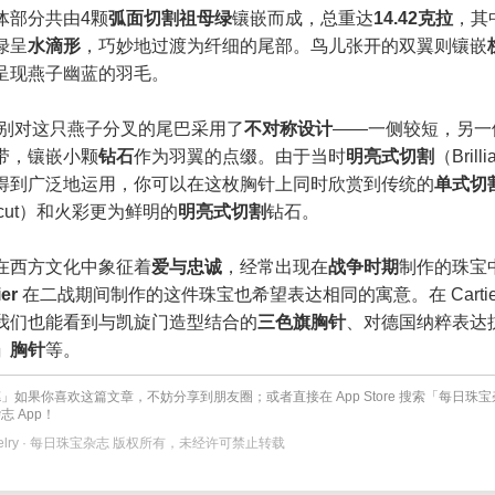
体部分共由4颗
弧面切割祖母绿
镶嵌而成，总重达
14.42克拉
，其
绿呈
水滴形
，巧妙地过渡为纤细的尾部。鸟儿张开的双翼则镶嵌
呈现燕子幽蓝的羽毛。
er 特别对这只燕子分叉的尾巴采用了
不对称设计
——一侧较短，另一
带，镶嵌小颗
钻石
作为羽翼的点缀。由于当时
明亮式切割
（Brilli
得到广泛地运用，你可以在这枚胸针上同时欣赏到传统的
单式切
e-cut）和火彩更为鲜明的
明亮式切割
钻石。
在西方文化中象征着
爱与忠诚
，经常出现在
战争时期
制作的珠宝
ier
在二战期间制作的这件珠宝也希望表达相同的寓意。在 Cartie
我们也能看到与凯旋门造型结合的
三色旗胸针
、对德国纳粹表达
」胸针
等。
」如果你喜欢这篇文章，不妨分享到朋友圈；或者直接在 App Store 搜索「每日珠
 App！
 Jewelry · 每日珠宝杂志 版权所有，未经许可禁止转载