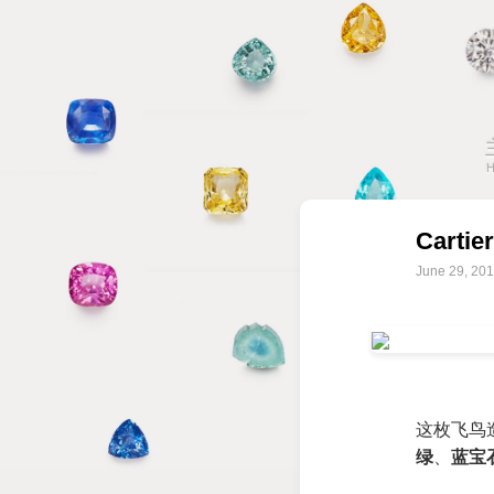
Carti
June 29, 20
这枚飞鸟
绿
、
蓝宝