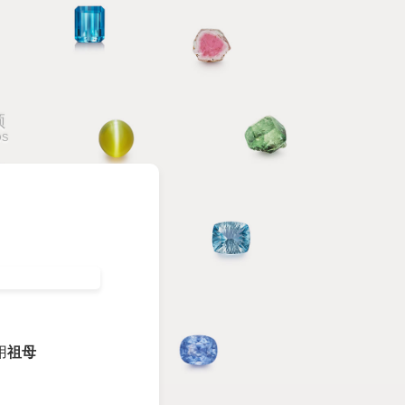
频
OS
用
祖母
。