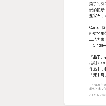
燕子的身
嵌的祖母
蓝宝石
，
Carti
轻柔的飘
工艺尚未
（Singl
「燕子」
推测
Cart
作品中，
「笼中鸟
「分享是美德
最棒的珠宝杂志
© iDaily