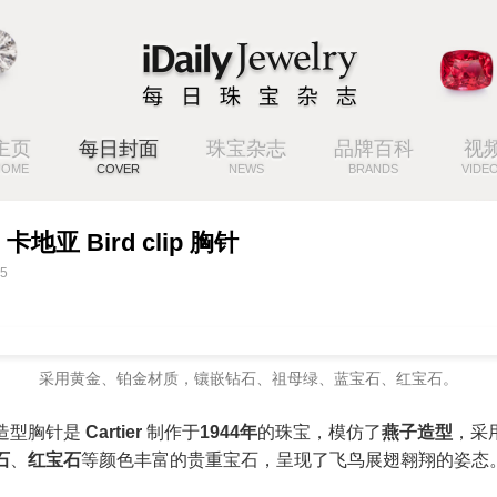
主页
每日封面
珠宝杂志
品牌百科
视
HOME
COVER
NEWS
BRANDS
VIDE
er 卡地亚 Bird clip 胸针
15
采用黄金、铂金材质，镶嵌钻石、祖母绿、蓝宝石、红宝石。
造型胸针是
Cartier
制作于
1944年
的珠宝，模仿了
燕子造型
，采
石
、
红宝石
等颜色丰富的贵重宝石，呈现了飞鸟展翅翱翔的姿态