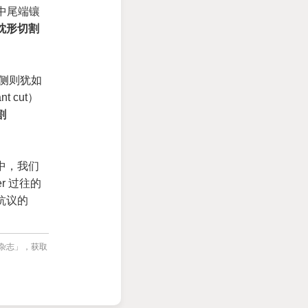
中尾端镶
枕形切割
侧则犹如
ant cut）
割
中，我们
r 过往的
抗议的
宝杂志」，获取