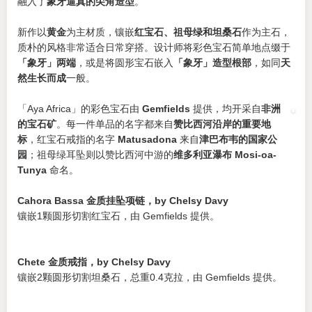
融入了
象牙逼真的尖角造型
。
新作以
黄金
为主材质，镶嵌
红宝石、祖母绿和坦桑石
作为主石，
质朴的风格非常适合日常穿搭。设计师将彩色宝石简单地点缀于
「象牙」两端
，或是将圆形宝石嵌入
「象牙」造型根部
，如同
天
然生长而成
一般。
「Aya Africa」的彩色宝石由
Gemfields
提供，均开采自
非洲
的宝石矿
。每一件单品的名字都来自
赞比西河沿岸的重要地
标
，红宝石戒指的名字
Matusadona
来自
津巴布韦的国家公
园
；祖母绿耳坠则以赞比西河中游的
维多利亚瀑布 Mosi-oa-
Tunya
命名。
Cahora Bassa 金质挂坠项链，by Chelsy Davy
镶嵌1颗圆形切割红宝石，由 Gemfields 提供。
Chete 金质戒指，by Chelsy Davy
镶嵌2颗圆形切割坦桑石，总重0.4克拉，由 Gemfields 提供。