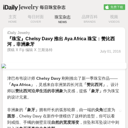
主页
每日封面
珠宝杂志
品牌百科
视频
HOME
COVER
NEWS
BRANDS
VIDEOS
iDaily Jewelry
『珠宝』Chelsy Davy 推出 Aya Africa 珠宝：赞比西
河，非洲象牙
撰稿 X Fiji 编辑 X 兰斯洛特
July 01, 2016
津巴布韦设计师
Chelsy Davy
刚刚推出了新一季珠宝作品——
「Aya Africa」
，灵感来自非洲第四长河流
「赞比西河」
。设计
师以
赞比西河沿岸生活的非洲象
为灵感，提炼
「象牙」
作为珠宝
的设计元素。
非洲象的
「象牙」
拥有纤长的弧形轮廓，由一端的
尖角
过渡为
圆形
，Chelsy Davy 在新作中便模仿了这样的造型，你可以看
到戒指、手镯的侧壁呈现
自然的宽度渐变
，挂坠和耳坠设计中则