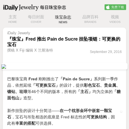
主页
每日封面
珠宝杂志
品牌百科
视频
HOME
COVER
NEWS
BRANDS
VIDEOS
iDaily Jewerly
『珠宝』Fred 推出 Pain de Sucre 挂坠项链：可更换的
宝石
撰稿 X Fiji 编辑 X 兰斯洛特
September 29, 2016
巴黎珠宝商
Fred
刚刚推出了
「Pain de Sucre」
系列新一季作
品，依然延续
「可更换宝石」
的设计，提供
彩色宝石、贵金属、
镶钻、珐琅
等46个不同的版本，所有的
「主石」
均为立体的
「糖
面包山」
造型。
新作挂坠的设计十分简洁——
在一个枕形金环中嵌套一颗宝
石
，宝石与吊坠相连的底座是 Fred 标志性的
可更换结构
，因
此有
丰富的搭配
可供选择。