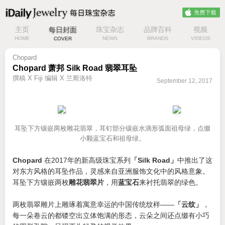
主页
每日封面
珠宝杂志
品牌百科
视频
HOME
COVER
NEWS
BRANDS
VIDEOS
Chopard
Chopard 萧邦 Silk Road 翡翠耳坠
撰稿 X Fiji 编辑 X 兰斯洛特
September 12, 2017
耳坠下方镶嵌两枚雕花翡翠，耳钉部分镶嵌水滴形弧面祖母绿，点缀
小颗蓝宝石和祖母绿。
Chopard
在2017年的新高级珠宝系列
「Silk Road」
中推出了这
对东方风格的耳坠作品，灵感来自亚洲服饰文化中的风格意象。
耳坠下方镶嵌两枚
雕花翡翠片
，用
蓝宝石
来衬托翡翠的绿色。
两枚翡翠雕片上雕琢着寓意幸运的中国传统纹样——
「云纹」
，
每一朵卷云的都镂空出立体饱满的形态，云朵之间还点缀有小巧