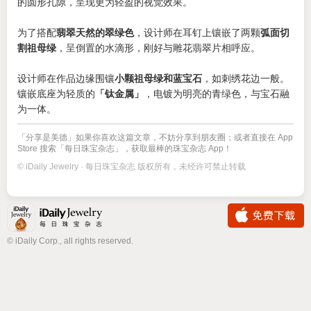
的圆形孔隙，呈现更为轻盈的视觉效果。
为了搭配
翡翠天然的翠绿色
，设计师在耳钉上镶嵌了两颗
弧面切
割祖母绿
，呈倒置的水滴形，刚好与雕花翡翠片相呼应。
设计师在作品边缘围镶
小颗祖母绿和蓝宝石
，如刺绣花边一般。
镶嵌底座为轻质的
「钛金属」
，电镀为明亮的青绿色，与宝石融
为一体。
「分享是美德」如果你喜欢这篇文章，不妨分享到朋友圈；或者直接在 App
Store 搜索「每日珠宝杂志」，获取最棒的珠宝杂志 App！
© iDaily Jewelry · 每日珠宝杂志 版权所有，未经许可禁止转载
© iDaily Corp., all rights reserved.