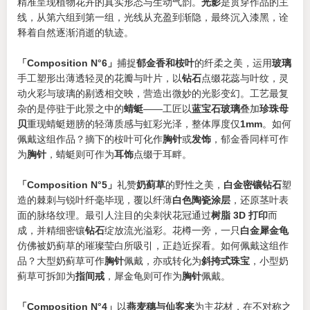
精准呈现植物花卉的真实形态与生动气韵。
光影
是贯穿作品的主
线，从第六组到第一组，光线从充盈到渐隐，最终沉入漆黑，诠
释着自然逐渐消逝的轨迹。
「Composition N°6」
捕捉
郁金香和桉叶
的纤柔之美，运用
玻璃
手工塑形出薄透轻灵的花瓣与叶片，以
钻石
点缀花蕊与叶纹，灵
动火彩与玻璃的剔透相交映，营造出微妙的光影变幻。工艺最复
杂的是停驻于此景之中的
蜻蜓
——工匠以
蓝宝石玻璃
叠加
珍珠母
贝
重现蜻蜓翅膀的轻薄质感与虹彩光泽，整体厚度仅
1mm
。如何
佩戴这组作品？摘下的桉叶可化作
胸针
或
发饰
，郁金香同样可作
为
胸针
，蜻蜓则可作为
耳饰
点缀于耳畔。
「Composition N°5」
礼赞
奶蓟草
的野性之美，
白金密镶钻石
塑
造的棘刺与锐叶纤毫毕现，覆以纤薄
白色陶瓷涂层
，还原茎叶表
面的脉络纹理。最引人注目的尖刺状花冠通过
树脂 3D 打印
而
成，并精细密镶
钻石
绽放流光溢彩。花樽一旁，一只
白金犀金龟
仿佛被奶蓟草的璀璨莹白所吸引，正趋近探看。如何佩戴这组作
品？大型奶蓟草可作
胸针
佩戴，亦或转化为
斜挎式珠宝
，小型奶
蓟草可拆卸为
指间戒
，犀金龟则可作为
胸针
佩戴。
「Composition N°4」
以
燕麦穗与仙客来
为主花材，在不对称之