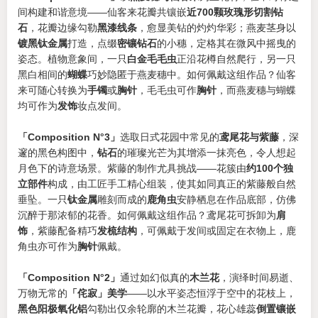
间构建和谐意境——仙客来花瓣共镶嵌
近700颗玫瑰形切割钻
石
，花瓣边缘勾勒
黑漆线条
，愈显美钻的灼灼华彩；燕麦茎身以
镀黑钛金属
打造，点缀
密镶钻石
的小穗，定格其在微风中摇曳的
姿态。植物意象间，一只
白金毛毛虫
正沿花樽自然爬行，另一只
黑白相间的
蝴蝶
巧妙隐匿于燕麦穗中。如何佩戴这组作品？仙客
来可随心转换为
手镯
或
胸针
，毛毛虫可作
胸针
，而燕麦穗与蝴蝶
均可作为
发饰
妆点发间。
「Composition N°3」
选取日式花园中常见的
鸢尾花与紫藤
，深
邃的黑色构图中，
钻石
的璀璨光芒为其增添一抹亮色，令人想起
月色下的诗意场景。紫藤的制作尤具挑战——花簇由
约100个独
立部件
构成，由工匠手工精心组装，使其如同真正的紫藤般自然
垂坠。一只
钛金属
雕刻而成的
鹿角虫
安静栖息在作品底部，仿佛
沉醉于那浓郁的花香。如何佩戴这组作品？鸢尾花可拆卸为
肩
饰
，紫藤配备精巧
发梳结构
，可佩戴于发间或固定在衣物上，鹿
角虫亦可作为
胸针
佩戴。
「Composition N°2」
通过如幻似真的
木兰花
，演绎时间易逝、
万物无常的
「侘寂」美学
——以水平姿态恒浮于空中的花枝上，
黑色阳极氧化铝
勾勒出仅余轮廓的木兰花瓣，花心雄蕊
倒置镶嵌