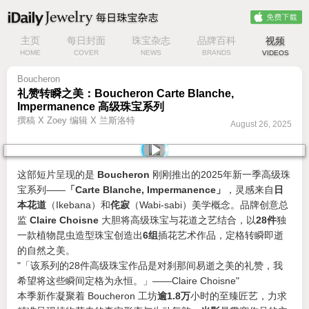
主页
每日封面
珠宝杂志
品牌百科
视频
HOME
COVER
NEWS
BRANDS
VIDEOS
Boucheron
礼赞转瞬之美：Boucheron Carte Blanche,
Impermanence 高级珠宝系列
撰稿 X Zoey 编辑 X 兰斯洛特
August 26, 2025
这部短片呈现的是
Boucheron
刚刚推出的2025年新一季高级珠
宝系列——
「Carte Blanche, Impermanence」
，灵感来自
日
本花道
（Ikebana）和
侘寂
（Wabi-sabi）美学概念。品牌创意总
监
Claire Choisne
大胆将高级珠宝与花道之艺结合，以
28件
独
一款植物昆虫造型珠宝创造出
6组
插花艺术作品，定格转瞬即逝
的自然之美。
「该系列的28件高级珠宝作品是对刹那间易逝之美的礼赞，我
希望将这些瞬间定格为永恒。」——Claire Choisne
本季新作凝聚着 Boucheron 工坊
逾1.8万
小时的至臻匠艺，力求