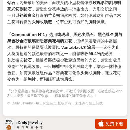
钻石
，闪烁最后的美丽；而枝头的小型花蕾镶嵌
玫瑰形切割与明
亮式切割钻石
，营造出含苞待放的丰沛生命力。光影交织之间，
一只以
铑镀白金
打造的
竹节虫
悄然栖居。如何佩戴这组作品？木
兰花可转换为
头饰
或
项链
，竹节虫则可拆卸为
胸针
佩戴。
「Composition N°1」
选用
缟玛瑙、黑色尖晶石、黑色钛金属与
黑色砂金石玻璃
塑造
罂粟花与豌豆花
，演绎深邃暗调的丰富层
次。最特别的是罂粟花瓣覆以
Vantablack® 涂层
——迄今为止
人类所创造的颜色最暗的材料之一，能够吸收
99.4%
的光线——
花蕊镶嵌
钻石
，捕捉着那些极少数穿透黑暗的光芒，营造出极具
戏剧性的视觉效果。一只
蝴蝶
徘徊这片黑暗之中，增添一抹神秘
色彩。如何佩戴这组作品？罂粟花可化作
头饰
或
胸针
，豌豆花可
变身为一组
胸针
，而蝴蝶可成为
肩饰
。
「分享是美德」如果你喜欢这篇文章，不妨分享到朋友圈；或者直接在 App
Store 搜索「每日珠宝杂志」，获取最棒的珠宝杂志 App！
© iDaily Jewelry · 每日珠宝杂志 版权所有，未经许可禁止转载