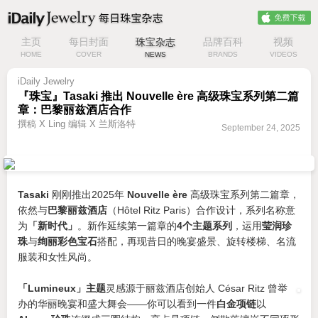
主页
每日封面
珠宝杂志
品牌百科
视频
HOME
COVER
NEWS
BRANDS
VIDEOS
iDaily Jewelry
『珠宝』Tasaki 推出 Nouvelle ère 高级珠宝系列第二篇
章：巴黎丽兹酒店合作
撰稿 X Ling 编辑 X 兰斯洛特
September 24, 2025
Tasaki
刚刚推出2025年
Nouvelle ère
高级珠宝系列第二篇章，
依然与
巴黎丽兹酒店
（Hôtel Ritz Paris）合作设计，系列名称意
为
「新时代」
。新作延续第一篇章的
4个主题系列
，运用
莹润珍
珠
与
绚丽彩色宝石
搭配，再现昔日的晚宴盛景、旋转楼梯、名流
服装和女性风尚。
「Lumineux」主题
灵感源于丽兹酒店创始人 César Ritz 曾举
办的华丽晚宴和盛大舞会——你可以看到一件
白金项链
以