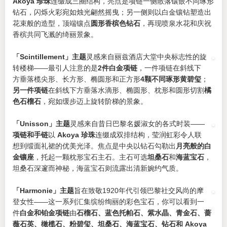
Akoya 珍珠
连缀成三圈结构，亮点是项链一侧散落镶嵌不同琢形
钻石，闪烁火彩宛如烛光翩然摇曳；另一侧则以白金镶钻塑造出
花束般的造型，顶端镶点
圆形香槟色钻石
，再现喷泉水花和庆祝
香槟共同飞溅的绮丽景象。
「Scintillement」主题
灵感来自丽兹酒店大堂中央标志性的旋
转楼梯——最引人注意的是
2件白金项链
，一件项链在斜线下
方垂落榄尖形、长方形、椭圆形和正方形
4颗不同琢形黄碧玺
；
另一件项链
在斜线下方垂落水滴形、椭圆形、枕形和圆形切割
橘
色石榴石
，宛如缓步迈上旋转阶梯的景象。
「Unisson」主题
灵感来自昔日巴黎名媛淑女的各式时装——
项链和手链
以
Akoya 珍珠
连缀成双排结构，莹润虹彩令人联
想到缎面礼裙的优美光泽。焦点是中央以钻石勾勒出
月亮般的白
金镶座
，托起一颗枕形宝石主石。主石可选
坦桑石
和
海蓝宝石
，
坦桑石深邃而神秘，海蓝宝石则流露出清新婉约气质。
「Harmonie」主题
旨在致敬1920年代引领巴黎社交风尚的摩
登女性——这一系列汇集缤纷绚丽的彩色宝石，你可以看到一
件
白金和铂金项链
由
石榴石、蓝色托帕石、紫水晶、青金石、蔷
薇石英、橄榄石、粉碧玺、坦桑石、海蓝宝石、钻石和 Akoya