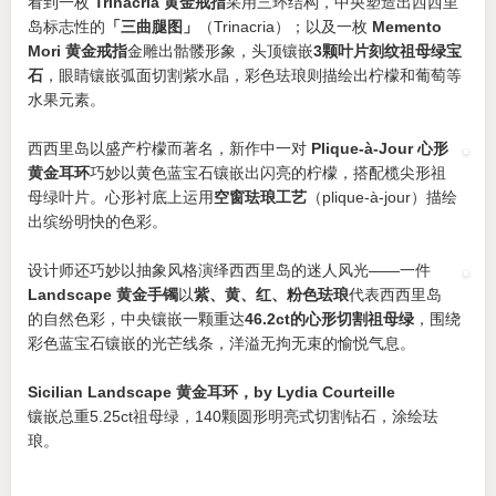
看到一枚
Trinacria 黄金戒指
采用三环结构，中央塑造出西西里
岛标志性的
「三曲腿图」
（Trinacria）；以及一枚
Memento
Mori 黄金戒指
金雕出骷髅形象，头顶镶嵌
3颗叶片刻纹祖母绿宝
石
，眼睛镶嵌弧面切割紫水晶，彩色珐琅则描绘出柠檬和葡萄等
水果元素。
西西里岛以盛产柠檬而著名，新作中一对
Plique-à-Jour 心形
黄金耳环
巧妙以黄色蓝宝石镶嵌出闪亮的柠檬，搭配榄尖形祖
母绿叶片。心形衬底上运用
空窗珐琅工艺
（plique-à-jour）描绘
出缤纷明快的色彩。
设计师还巧妙以抽象风格演绎西西里岛的迷人风光——一件
Landscape 黄金手镯
以
紫、黄、红、粉色珐琅
代表西西里岛
的自然色彩，中央镶嵌一颗重达
46.2ct的心形切割祖母绿
，围绕
彩色蓝宝石镶嵌的光芒线条，洋溢无拘无束的愉悦气息。
Sicilian Landscape 黄金耳环，by Lydia Courteille
镶嵌总重5.25ct祖母绿，140颗圆形明亮式切割钻石，涂绘珐
琅。