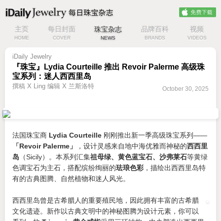
主页
每日封面
珠宝杂志
品牌百科
视频
HOME
COVER
NEWS
BRANDS
VIDEOS
iDaily Jewelry
『珠宝』Lydia Courteille 推出 Revoir Palerme 高级珠
宝系列：迷人西西里岛
撰稿 X Ling 编辑 X 兰斯洛特
October 30, 2025
法国珠宝商
Lydia Courteille
刚刚推出新一季高级珠宝系列——
「Revoir Palerme」
，设计灵感来自地中海优雅而神秘的
西西里
岛
（Sicily）。本系列汇集
祖母绿、黄色蓝宝石、沙弗莱石
等黄绿
色调宝石为主石，搭配缤纷绚丽的
珐琅色彩
，描绘出西西里岛特
有的古典图腾、自然植物和迷人风光。
西西里岛曾是古希腊人的重要殖民地，因此拥有丰富的古希腊
文化遗迹。新作以古典文明中的神秘图腾为设计元素，你可以