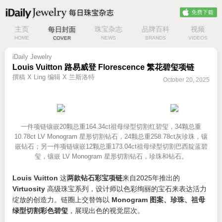
主页
每日封面
珠宝杂志
品牌百科
视频
HOME
COVER
NEWS
BRANDS
VIDEOS
iDaily Jewelry
Louis Vuitton 路易威登 Florescence 繁花碧玺项链
撰稿 X Ling 编辑 X 兰斯洛特
October 20, 2025
一件项链镶嵌20颗总重164.34ct祖母绿型切割红碧玺，34颗总重
10.78ct LV Monogram 星形切割钻石，24颗总重258.78ct灰珍珠，镶
嵌钻石；另一件项链镶嵌12颗总重173.04ct祖母绿型切割巴西靛蓝碧
玺，镶嵌 LV Monogram 星形切割钻石，珍珠和钻石。
Louis Vuitton
这
两款钻石彩宝项链
来自2025年推出的
Virtuosity
高级珠宝系列，设计师以色彩绚丽的宝石来表达活力
绽放的创造力。链圈上交替饰以
Monogram 图案、珍珠、祖母
绿型切割彩色碧玺
，展现出色的视觉层次。