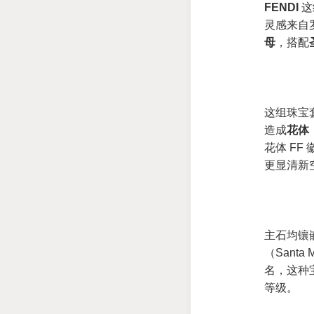
FENDI
这
灵感来自
母
，搭配
这组珠宝
造成
花体
花体 F
更显清新
主石均镶
（Santa
名，这种
等级。