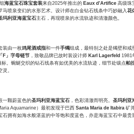
组
海蓝宝石珠宝套装
来自2025年推出的
Eaux d'Artifice
高级珠
罗马喷泉变幻的水形艺术。设计师在白金钻石线条中巧妙融入
花
圣玛利亚海蓝宝石
主石，再现喷泉的水流轨迹和清澈颜色。
套装由一枚
鸡尾酒戒指
和一件
手镯
组成，最特别之处是镯壁和戒
「F」字母链节
，致敬品牌已故时装设计师
Karl Lagerfeld
198
F 徽标。蜿蜒交织的钻石线条有如优美的水流轨迹，细节处镶点
帕
空灵。
嵌一颗蔚蓝色的
圣玛利亚海蓝宝石
，色彩清澈而明亮。
圣玛利亚
 Maria Aquamarine）最初发现于巴西
Santa Maria de Itabira
矿
宝石拥有如海水般湛蓝的中等饱和度蓝色，亦是海蓝宝石中最贵