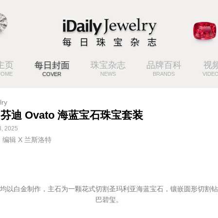
主页
每日封面
珠宝杂志
品牌百科
视
HOME
COVER
NEWS
BRANDS
VIDE
lry
I 芬迪 Ovato 海蓝宝石珠宝套装
, 2025
ng 编辑 X 兰斯洛特
均以白金制作，主石为一颗花式切割圣玛利亚海蓝宝石，镶嵌圆形切割钻
巴碧玺。