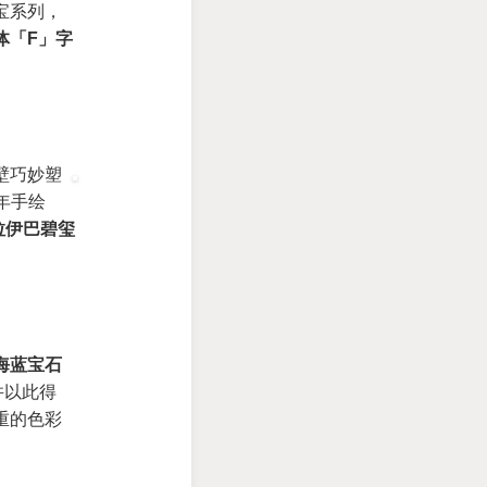
宝系列，
体「F」字
壁巧妙塑
1年手绘
拉伊巴碧玺
海蓝宝石
并以此得
重的色彩