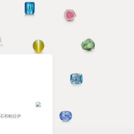
频
OS
石和帕拉伊