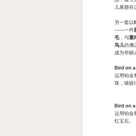
儿展翅在
另一套以
——一件
毛
，与
重
鸟儿
仿佛
成为华丽
Bird on 
运用铂金
珠，镶嵌
Bird on
运用铂金
红宝石。