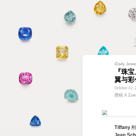
iDaily Jewe
『珠宝』
翼与彩
October 02, 
撰稿 X Zo
Tiffany
刚
Jean Sch