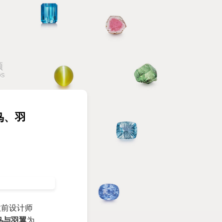
频
OS
飞鸟、羽
故前设计师
鸟与羽翼
为