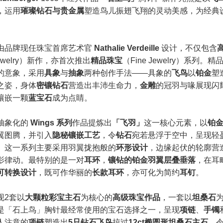
，运用
璀璨钻石与贵金属
塑造鸟儿振翅飞翔的灵动美感，为经典
由品牌现任珠宝首席艺术官
Nathalie Verdeille
设计，不仅包含
Jewelry）新作，亦首次推出
精品珠宝
（Fine Jewelry）系列。
的意象，采用
具象
与
抽象
两种创作手法——具象的
飞鸟
以
铂金
塑
之姿，身体
密镶钻石
营造出丰沛生命力，
金雕
的冠羽与喙展现闪
镶嵌一颗
蓝宝石
成为点睛。
抽象化的
Wings 系列
作品提炼出
「飞羽」
这一核心元素，以
铂
翼图腾，并引入
隐秘镶嵌工艺
，令
钻石
宛若悬浮于空中，呈现轻
。这一系列主要采用羽翼拢抱般的
环形设计
，边缘起伏的轮廓营
影律动。最特别的是一对
耳环
，
镶钻的铂金羽翼层叠垂落
，在耳
可转换设计
，既可作华丽的
长款耳环
，亦可化为简约
耳钉
。
现2套以
大颗粒彩宝主石
为核心的
高级珠宝作品
，一套以
坦桑石
是「石上鸟」胸针最经常使用的宝石选择之一，呈现
项链
、
手镯
人注意的
项链
塑造出
5只钻石飞鸟
掠过
12ct椭圆形坦桑石主石
，