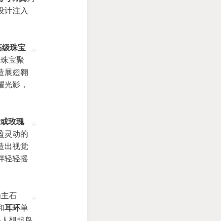
设计注入
高级珠宝
精品珠宝聚
造展翅翱
耀光影，
金或玫瑰
盈灵动的
造出视觉
畔轻轻摇
为主石
和
耳环
单
令人想起鸟