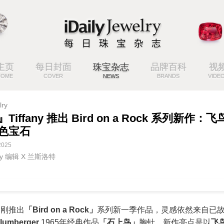
主页
每日封面
珠宝杂志
品牌百科
视
HOME
COVER
NEWS
BRANDS
VIDE
lry
Tiffany 推出 Bird on a Rock 系列新作：
色宝石
2025
ey 编辑 X 兰斯洛特
刚推出
「Bird on a Rock」
系列新一季作品，灵感依然来自已
lumberger
1965年经典作品
「石上鸟」
胸针。新作亮点是以
飞