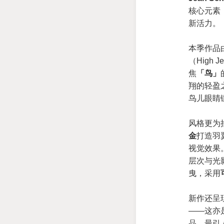
核心元素
新活力。
本季作品
（High 
焦
「鸟」
翔的轻盈
鸟儿眼睛
风格更为
金
打造羽
视觉效果
层次与光
曳，采用
新作还呈
——这亦
品，最引