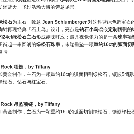
辽阔蓝天、飞过浩瀚大海的诗意场景。
绿松石
为主石，致意
Jean Schlumberger
对这种蓝绿色调宝石
胸针
再现经典「石上鸟」设计，亮点是
钻石小鸟
镶嵌
定制切割的
约24ct绿松石主石
形成趣味呼应；最具视觉张力的是一条
珠串项
正衔起一串圆润的
绿松石珠串
，末端垂坠一颗
重约16ct的弧面
点睛。
a Rock 项链，by Tiffany
和黄金制作，主石为一颗重约16ct的弧面切割绿松石，镶嵌54颗
绿松石、钻石与红宝石。
 a Rock 吊坠项链，by Tiffany
和黄金制作，主石为一颗重约16ct的弧面切割绿松石，镶嵌绿松