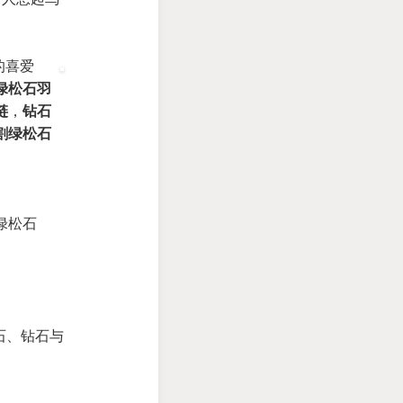
的喜爱
绿松石羽
链
，
钻石
切割绿松石
绿松石
石、钻石与