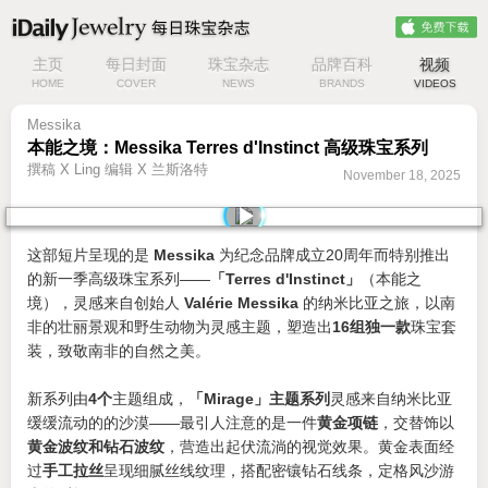
主页
每日封面
珠宝杂志
品牌百科
视频
HOME
COVER
NEWS
BRANDS
VIDEOS
Messika
本能之境：Messika Terres d'Instinct 高级珠宝系列
撰稿 X Ling 编辑 X 兰斯洛特
November 18, 2025
这部短片呈现的是
Messika
为纪念品牌成立20周年而特别推出
的新一季高级珠宝系列——
「Terres d'Instinct」
（本能之
境），灵感来自创始人
Valérie Messika
的纳米比亚之旅，以南
非的壮丽景观和野生动物为灵感主题，塑造出
16组独一款
珠宝套
装，致敬南非的自然之美。
新系列由
4个
主题组成，
「Mirage」主题系列
灵感来自纳米比亚
缓缓流动的的沙漠——最引人注意的是一件
黄金项链
，交替饰以
黄金波纹和钻石波纹
，营造出起伏流淌的视觉效果。黄金表面经
过
手工拉丝
呈现细腻丝线纹理，搭配密镶钻石线条，定格风沙游