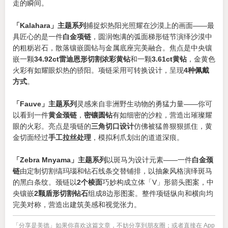
走的瞬间。
「Kalahara」主题系列
捕捉炽热阳光照耀在沙漠上的画面——最
具匠心的是一件
白金项链
，圆润饱满的弧面梯形链节演绎沙漠中
的粗粝岩石，散落镶嵌圆钻与金属底座完美融合。焦点是中央镶
嵌一颗
34.92ct雷迪恩形切割浓彩黄钻
和一颗
3.61ct黄钻
，金黄色
火彩有如耀眼炽热的骄阳。项链采用可转换设计，呈现
4种佩戴
方式
。
「Fauve」主题系列
灵感来自非洲野生动物的勇猛力量——你可
以看到一件
黄金颈链
，
密镶圆钻
有如细密的沙粒，营造出璀璨耀
眼的火彩。亮点是项链的
三角切口设计
仿佛被猛兽狠狠抓住，黄
金切面经过
手工拉丝处理
，模拟利爪划出的道道深痕。
「Zebra Mnyama」主题系列
以斑马为设计元素——一件
白金颈
链
由定制切割缟玛瑙和钻石线条交替铺排，以抽象风格演绎斑马
的黑白条纹。颈链以
2个棱面
巧妙构成立体「V」形箭头图案，中
央镶嵌
2颗盾形切割钻石
组成8边形图案。整件项链纵向和横向均
完美对称，营造出建筑美感和视觉张力。
「分享是美德」如果你喜欢这篇文章，不妨分享到朋友圈；或者直接在 App