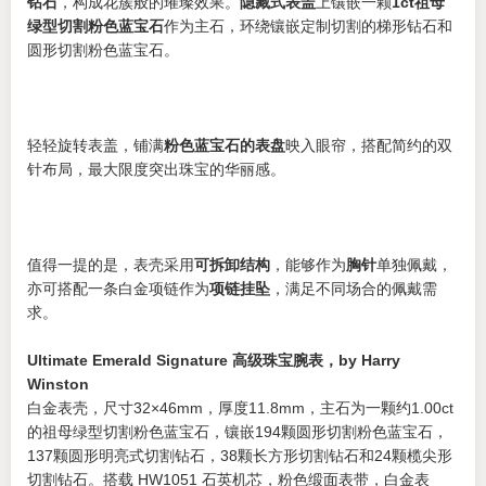
钻石
，构成花簇般的璀璨效果。
隐藏式表盖
上镶嵌一颗
1ct祖母
绿型切割粉色蓝宝石
作为主石，环绕镶嵌定制切割的梯形钻石和
圆形切割粉色蓝宝石。
轻轻旋转表盖，铺满
粉色蓝宝石的表盘
映入眼帘，搭配简约的双
针布局，最大限度突出珠宝的华丽感。
值得一提的是，表壳采用
可拆卸结构
，能够作为
胸针
单独佩戴，
亦可搭配一条白金项链作为
项链挂坠
，满足不同场合的佩戴需
求。
Ultimate Emerald Signature 高级珠宝腕表，by Harry
Winston
白金表壳，尺寸32×46mm，厚度11.8mm，主石为一颗约1.00ct
的祖母绿型切割粉色蓝宝石，镶嵌194颗圆形切割粉色蓝宝石，
137颗圆形明亮式切割钻石，38颗长方形切割钻石和24颗榄尖形
切割钻石。搭载 HW1051 石英机芯，粉色缎面表带，白金表