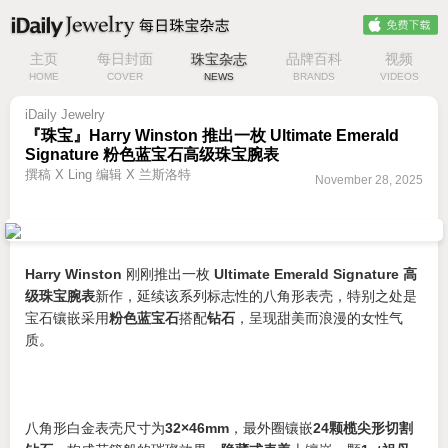
主页
每日封面
珠宝杂志
品牌百科
视频
HOME
COVER
NEWS
BRANDS
VIDEOS
iDaily Jewelry
『珠宝』Harry Winston 推出一枚 Ultimate Emerald
Signature 粉色蓝宝石高级珠宝腕表
撰稿 X Ling 编辑 X 兰斯洛特
November 28, 2025
Harry Winston
刚刚推出一枚
Ultimate Emerald Signature 高
级珠宝腕表
新作，延续该系列标志性的八角形表壳，特别之处是
宝石镶嵌采用
粉色蓝宝石
搭配
钻石
，呈现甜美而浪漫的女性气
质。
八角形白金表壳尺寸为
32×46mm
，最外圈镶嵌
24颗榄尖形切割