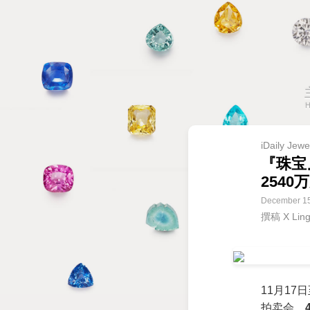
iDaily Jewe
『珠宝
2540
December 15
撰稿 X Li
11月17
拍卖会，