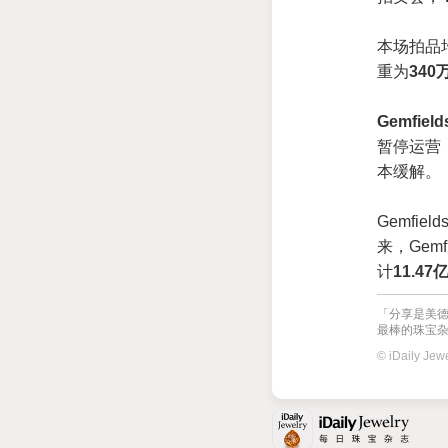
本场拍品均
重为
340
Gemfield
暂停运营
本缓解。
Gemfie
来，Gemf
计
11.47
「分享是美德
最棒的珠宝杂志
© iDaily