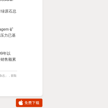
母绿原石总
gem 矿
营压力已基
09年以
总销售额累
宝杂志」，获取