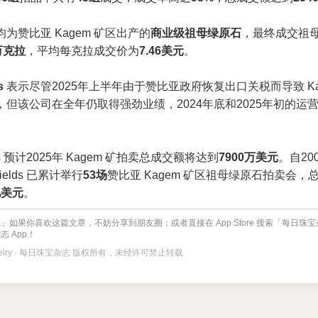
为赞比亚 Kagem 矿区出产的
商业级祖母绿原石
，最终成交祖
万克拉
，平均每克拉成交价为
7.46美元
。
s
表示尽管2025年上半年由于赞比亚政府恢复出口关税而导致 Ka
，但该公司在全年仍取得强劲业绩，2024年底和2025年初的运
lds 预计2025年 Kagem 矿拍卖总成交额将达到
7900万美元
。自20
ields 已累计举行
53场
赞比亚 Kagem 矿区祖母绿原石拍卖会，
亿美元
。
」如果你喜欢这篇文章，不妨分享到朋友圈；或者直接在 App Store 搜索「每日珠
 App！
 Jewelry · 每日珠宝杂志 版权所有，未经许可禁止转载