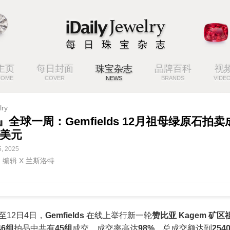
主页
每日封面
珠宝杂志
品牌百科
视
HOME
COVER
NEWS
BRANDS
VIDE
lry
』全球一周：Gemfields 12月祖母绿原石拍卖
万美元
, 2025
ng 编辑 X 兰斯洛特
日至12日4日，
Gemfields
在线上举行新一轮
赞比亚 Kagem 矿
46组
拍品中共有
45组
成交，成交率高达
98%
，总成交额达到
25