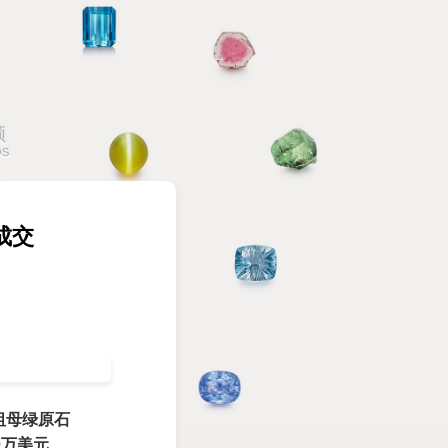
频
OS
成交
区祖母绿原石
40万美元
。