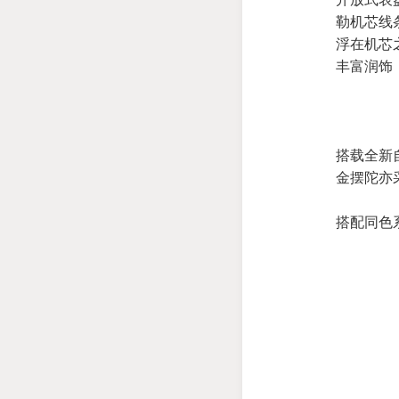
勒机芯线
浮在机芯
丰富润饰
搭载全新
金摆陀亦
搭配同色