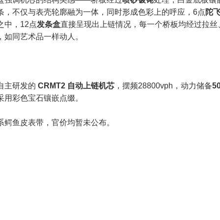
条，不仅与表壳轮廓融为一体，同时形成色彩上的呼应，6点
陀
之中，12点
发条盒
直接呈现出上链情况，每一个桥板均经过拉丝
，如同艺术品一样动人。
自主研发的
CRMT2 自动上链机芯
，摆频28800vph，动力储备
5
采用彩色宝石镶嵌点缀。
系鳄鱼皮表带，官价均暂未公布。