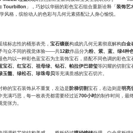
c Tourbillon
」，巧妙以华丽的彩色宝石组合重新诠释「
装饰艺
）美学风格，缤纷动人的色彩与几何元素搭配让人身心愉悦。
延续标志性的桶形表壳，
宝石镶嵌
构成的几何元素彻底解构
白金
予与众不同的视觉体验——共
12款
作品分为
粉、紫、蓝、绿4种
题色均以一种彩色蓝宝石为主装饰宝石，搭配不同色调的彩色宝
蓝宝石、红宝石、祖母绿、钻石、帕拉伊巴碧玺
等闪耀的切割宝
绿玉髓、绿松石、珍珠母贝
等充满质感的宝石切片。
对称的宝石装饰从不重复，左边是
阶梯切割
宝石，右边则是
明亮
中充满巧思，每一枚表壳都需要经过近
700小时
的制作时间，最
视觉张力。
盘强调机芯的结构美感——桥板经过
喷砂镀铑
处理，白金底板镶