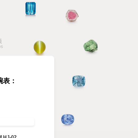
频
OS
宝腕表：
 HJ-02