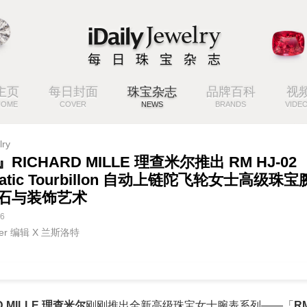
主页
每日封面
珠宝杂志
品牌百科
视
HOME
COVER
NEWS
BRANDS
VIDE
lry
RICHARD MILLE 理查米尔推出 RM HJ-02
matic Tourbillon 自动上链陀飞轮女士高级珠
石与装饰艺术
26
rter 编辑 X 兰斯洛特
D MILLE 理查米尔
刚刚推出全新高级珠宝女士腕表系列——「
RM