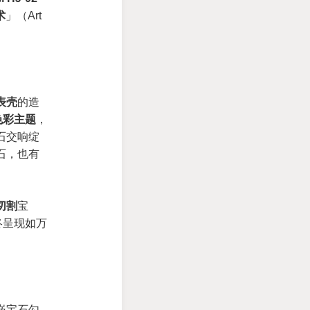
术
」（Art
表壳
的造
色彩主题
，
石交响绽
石，也有
切割
宝
终呈现如万
嵌宝石勾