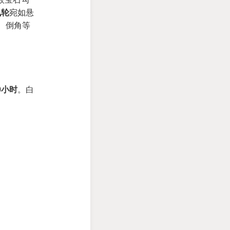
飞轮
宛如悬
、倒角等
0小时
。白