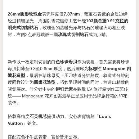
26mm圆形玫瑰金
表壳厚度仅
7.87mm
，蓝宝石表镜的金质边缘
经过精细抛光，周围以雪花镶嵌工艺环绕
103颗总重0.91克拉的
明亮式切割钻石
，玫瑰金的温暖光泽与钻石的璀璨火彩相互映
衬，右侧3点表冠镶嵌一颗
玫瑰式切割钻石
成为点睛。
新作以一枚定制切割的
白色珍珠母贝
作为表盘，首先需要将珍珠
母贝切薄至0.3至0.6mm厚度，然后雕琢为
标志性 Monogram 四
瓣花造型
，最后在珍珠母贝上压印轨道分钟刻度。轨道式分钟刻
度同样设计为
四瓣花造型
，巧妙呈现时间的同时，营造出精致的
视觉层次。时分针中央的
铆钉元素
亦致敬 LV 旅行箱制作工艺传
统—— Monogram 花卉图案最早正是应用于品牌旅行箱的印花
装饰。
搭载高精度
石英机芯
提供动力。实心表背镌刻「
Louis
Vuitton
」铭文。
搭配驼色小牛皮表带，官价暂未公布。