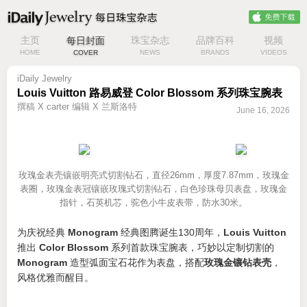
主页
每日封面
珠宝杂志
品牌百科
视频
HOME
COVER
NEWS
BRANDS
VIDEOS
iDaily Jewelry
Louis Vuitton 路易威登 Color Blossom 系列珠宝腕表
撰稿 X carter 编辑 X 兰斯洛特
June 16, 2026
玫瑰金表壳镶嵌明亮式切割钻石，直径26mm，厚度7.87mm，玫瑰金
表圈，玫瑰金表冠镶嵌玫瑰式切割钻石，白色珍珠母贝表盘，玫瑰金
指针，石英机芯，驼色小牛皮表带，防水30米。
为庆祝经典
Monogram
经典图腾诞生130周年，
Louis Vuitton
推出
Color Blossom
系列首款珠宝腕表，巧妙以定制切割的
Monogram
造型弧面宝石花作为表盘，搭配
玫瑰金镶钻表壳
，
风格优雅而醒目。