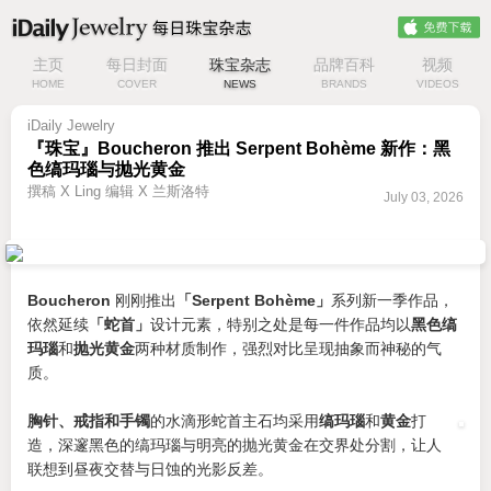
主页
每日封面
珠宝杂志
品牌百科
视频
HOME
COVER
NEWS
BRANDS
VIDEOS
iDaily Jewelry
『珠宝』Boucheron 推出 Serpent Bohème 新作：黑
色缟玛瑙与抛光黄金
撰稿 X Ling 编辑 X 兰斯洛特
July 03, 2026
Boucheron
刚刚推出
「Serpent Bohème」
系列新一季作品，
依然延续
「蛇首」
设计元素，特别之处是每一件作品均以
黑色缟
玛瑙
和
抛光黄金
两种材质制作，强烈对比呈现抽象而神秘的气
质。
胸针、戒指和手镯
的水滴形蛇首主石均采用
缟玛瑙
和
黄金
打
造，深邃黑色的缟玛瑙与明亮的抛光黄金在交界处分割，让人
联想到昼夜交替与日蚀的光影反差。