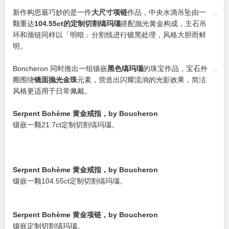
新作构思最巧妙的是一件
大尺寸项链
作品，中央水滴吊坠由一
颗重达
104.55ct的定制切割缟玛瑙
搭配抛光黄金构成，主石吊
环和颈链同样以「明暗」分割线进行镀黑处理，风格大胆而鲜
明。
Boncheron 同时推出一组镶嵌
黑色缟玛瑙
的珠宝作品，宝石外
圈围绕
镜面抛光金珠
元素，营造出闪耀流淌的光影效果，简洁
风格更适用于日常佩戴。
Serpent Bohème 黄金戒指，by Boucheron
镶嵌一颗21.7ct定制切割缟玛瑙。
Serpent Bohème 黄金戒指，by Boucheron
镶嵌一颗104.55ct定制切割缟玛瑙。
Serpent Bohème 黄金项链，by Boucheron
镶嵌定制切割缟玛瑙。