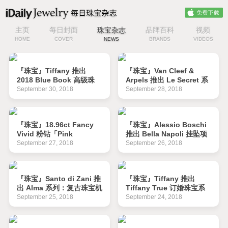
主页
每日封面
珠宝杂志
品牌百科
视频
HOME
COVER
NEWS
BRANDS
VIDEOS
『珠宝』Tiffany 推出
『珠宝』Van Cleef &
2018 Blue Book 高级珠
Arpels 推出 Le Secret 系
宝：四季风景
列新作：隐秘与诗意
September 30, 2018
September 28, 2018
『珠宝』18.96ct Fancy
『珠宝』Alessio Boschi
Vivid 粉钻「Pink
推出 Bella Napoli 挂坠项
Legacy」将在日内瓦拍卖
链：那不勒斯灵感
September 27, 2018
September 26, 2018
『珠宝』Santo di Zani 推
『珠宝』Tiffany 推出
出 Alma 系列：复古珠宝机
Tiffany True 订婚珠宝系
巧
列：新钻石切割与立体
September 25, 2018
September 24, 2018
「T」元素