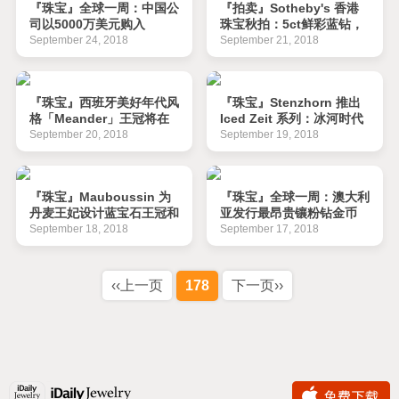
『珠宝』全球一周：中国公
『拍卖』Sotheby's 香港
司以5000万美元购入
珠宝秋拍：5ct鲜彩蓝钻，
61500ct蓝宝石刚玉雕件
Bulgari 祖母绿项链
September 24, 2018
September 21, 2018
『珠宝』西班牙美好年代风
『珠宝』Stenzhorn 推出
格「Meander」王冠将在
Iced Zeit 系列：冰河时代
伦敦进行拍卖
September 20, 2018
September 19, 2018
『珠宝』Mauboussin 为
『珠宝』全球一周：澳大利
丹麦王妃设计蓝宝石王冠和
亚发行最昂贵镶粉钻金币
戒指
September 18, 2018
September 17, 2018
‹‹上一页
178
下一页››