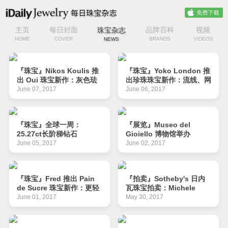
主页
每日封面
珠宝杂志
品牌百科
视频
HOME
COVER
NEWS
BRANDS
VIDEOS
『珠宝』Nikos Koulis 推
『珠宝』Yoko London 推
出 Oui 珠宝新作：灰色珐
出珍珠珠宝新作：流线、网
琅与宝石
格与双戒面
June 07, 2017
June 06, 2017
『珠宝』全球一周：
『展览』Museo del
25.27ct长阶梯钻石
Gioiello 博物馆举办
「Jonker V」4086万港币
「Dames and Knights」
June 05, 2017
June 02, 2017
成交；巴西发现272公斤巨
勋章珠宝展
型祖母绿晶簇
『珠宝』Fred 推出 Pain
『拍卖』Sotheby's 日内
de Sucre 珠宝新作：更轻
瓦珠宝拍卖：Michele
盈的戒面
della Valle 作品专场
June 01, 2017
May 30, 2017