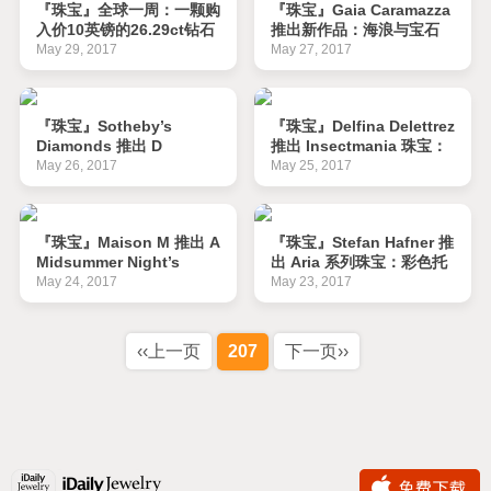
『珠宝』全球一周：一颗购
『珠宝』Gaia Caramazza
入价10英镑的26.29ct钻石
推出新作品：海浪与宝石
即将拍卖；莱索托发现一颗
May 29, 2017
May 27, 2017
98ct钻石原石；格陵兰岛
红宝石矿开始投产
『珠宝』Sotheby’s
『珠宝』Delfina Delettrez
Diamonds 推出 D
推出 Insectmania 珠宝：
Flawless 珠宝：无瑕之钻
真实的甲虫
May 26, 2017
May 25, 2017
『珠宝』Maison M 推出 A
『珠宝』Stefan Hafner 推
Midsummer Night’s
出 Aria 系列珠宝：彩色托
Dream 高级珠宝：仲夏夜
帕石
May 24, 2017
May 23, 2017
之梦
‹‹上一页
207
下一页››